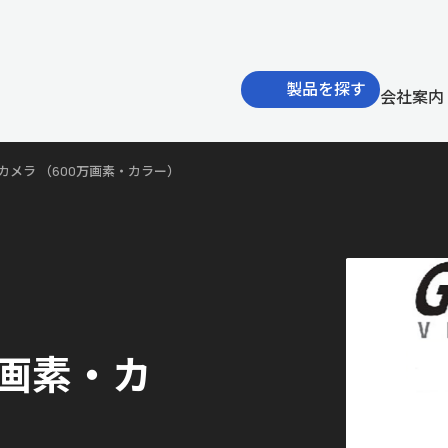
製品を探す
会社案内
gEカメラ （600万画素・カラー）
万画素・カ