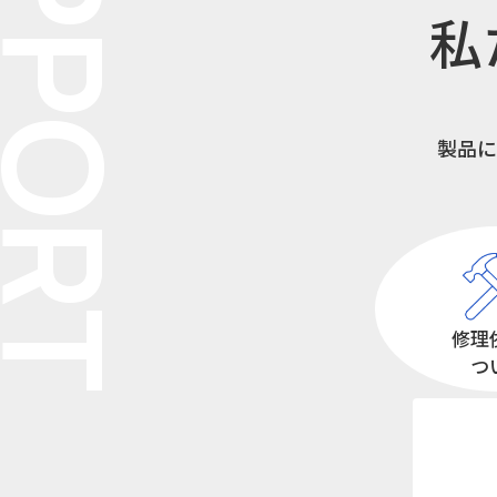
UPPORT
私
製品に
修理
つ