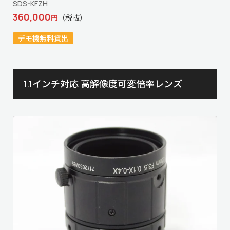
SDS-KFZH
360,000
円
（税抜）
デモ機無料貸出
1.1インチ対応 高解像度可変倍率レンズ