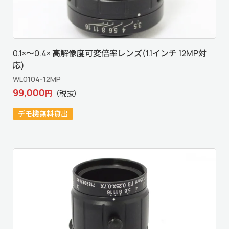
0.1×～0.4× 高解像度可変倍率レンズ(1.1インチ 12MP対
応)
WL0104-12MP
99,000
円
（税抜）
デモ機無料貸出