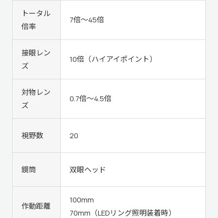
トータル
7倍～45倍
倍率
接眼レン
10倍（ハイアイポイント）
ズ
対物レン
0.7倍～4.5倍
ズ
視野数
20
鏡筒
双眼ヘッド
100mm
作動距離
70mm（LEDリング照明装着時）