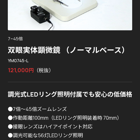
7~45倍
双眼実体顕微鏡 （ノーマルベース）
YM0745-L
121,000
円
（税抜）
調光式LEDリング照明付属でも安心の低価格
●7倍～45倍ズームレンズ
●作動距離100mm（LEDリング照明装着時 70mm）
●接眼レンズはハイアイポイント対応
●調光可能な56灯LEDリング照明