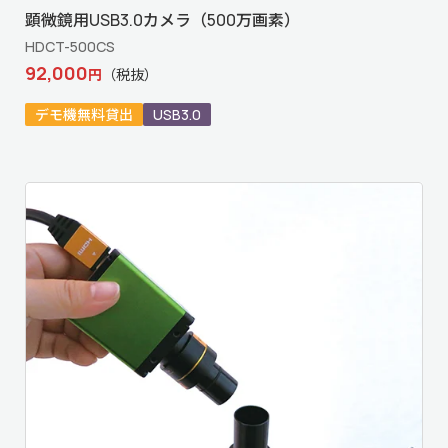
顕微鏡用USB3.0カメラ（500万画素）
HDCT-500CS
92,000
円
（税抜）
デモ機無料貸出
USB3.0