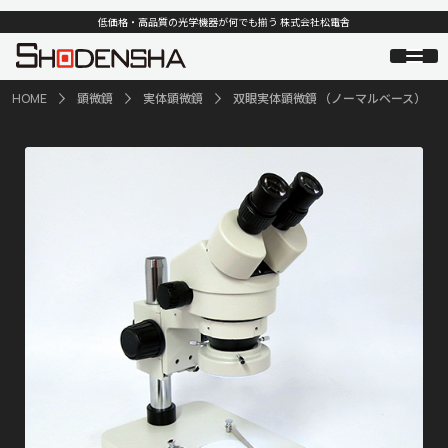
低価格・高品質の光学機器が何でも揃う 株式会社松電舎
HOME
顕微鏡
実体顕微鏡
双眼実体顕微鏡 （ノーマルベース）