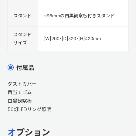
スタンド
φ95mmの白黒観察板付きスタンド
スタンド
[W]200×[D]320×[H]420mm
サイズ
付属品
ダストカバー
目当てゴム
白黒観察板
56灯LEDリング照明
オプション