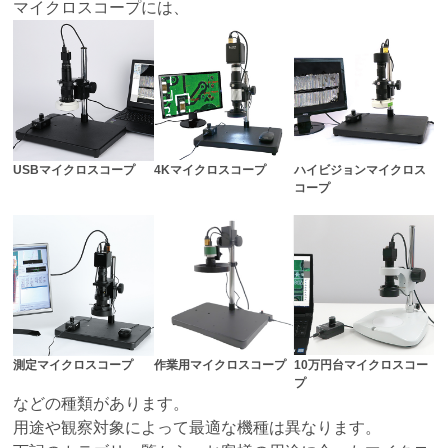
マイクロスコープには、
USBマイクロスコープ
4Kマイクロスコープ
ハイビジョンマイクロス
コープ
測定マイクロスコープ
作業用マイクロスコープ
10万円台マイクロスコー
プ
などの種類があります。
用途や観察対象によって最適な機種は異なります。