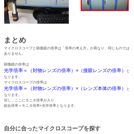
まとめ
マイクロスコープと顕微鏡の倍率は「倍率の考え方」が異なり、同じものでは
ありません。
顕微鏡の倍率は
光学倍率＝（対物レンズの倍率）×（接眼レンズの倍率）
と
なります。
マイクロスコープの倍率は
光学倍率＝（対物レンズの倍率）×（レンズ本体の倍率）
と
なります。
但し、ここにモニタ倍率が入り、
総合倍率＝モニタ倍率×光学倍率となります。
自分に合ったマイクロスコープを探す