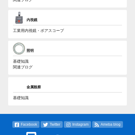
内視鏡
工業用内視鏡・ボアスコープ
照明
基礎知識
関連ブログ
金属観察
基礎知識
Facebook
Twitter
Instagram
Ameba blog