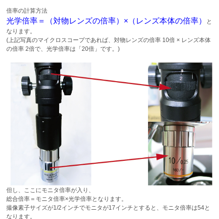
倍率の計算方法
光学倍率＝（対物レンズの倍率）×（レンズ本体の倍率）
と
なります。
(上記写真のマイクロスコープであれば、対物レンズの倍率 10倍 × レンズ本体
の倍率 2倍で、光学倍率は「20倍」です。)
但し、ここにモニタ倍率が入り、
総合倍率＝モニタ倍率×光学倍率となります。
撮像素子サイズが1/2インチでモニタが17インチとすると、モニタ倍率は54と
なります。