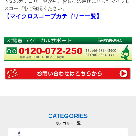
下記のカテゴリ一覧から、お客様の用途に合ったマイクロ
スコープをご確認ください。
【マイクロスコープカテゴリー一覧】
CATEGORIES
カテゴリー一覧