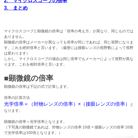
2. マイクロスコープの倍率
3. まとめ
マイクロスコープと顕微鏡の倍率は「倍率の考え方」が異なり、同じものでは
ありません。
顕微鏡の倍率はメーカーが異なっても倍率が同じであれば、同じ視野になりま
す。これを絶対倍率と言います。（厳密には接眼レンズの視野数によって視野
は変わります）
しかし、マイクロスコープの場合は同じ倍率でもメーカーによって視野が異な
ります。これを相対倍率と言います。
■顕微鏡の倍率
顕微鏡の倍率は下記の式で計算します。
倍率の計算方法
光学倍率＝（対物レンズの倍率）×（接眼レンズの倍率）
と
なります。
顕微鏡の倍率＝光学倍率となります。
（下写真の顕微鏡であれば、対物レンズの倍率 10倍 × 接眼レンズの倍率 10倍
で光学倍率は100倍となります。）