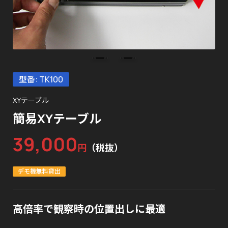
型番: TK100
XYテーブル
簡易XYテーブル
39,000
円
（税抜）
デモ機無料貸出
高倍率で観察時の位置出しに最適