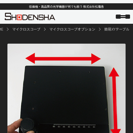
低価格・高品質の光学機器が何でも揃う 株式会社松電舎
ME
マイクロスコープ
マイクロスコープオプション
簡易XYテーブル