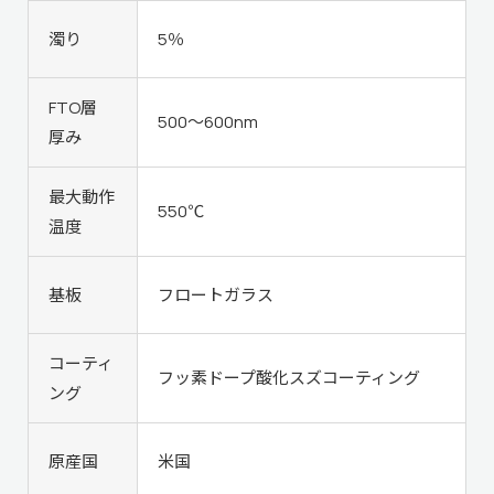
濁り
5％
FTO層
500～600nm
厚み
最大動作
550℃
温度
基板
フロートガラス
コーティ
フッ素ドープ酸化スズコーティング
ング
原産国
米国