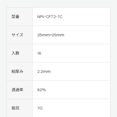
型番
NPV-CFT2-7C
サイズ
25ｍｍ×25ｍｍ
入数
16
総厚み
2.2ｍｍ
透過率
82％
抵抗
7Ω