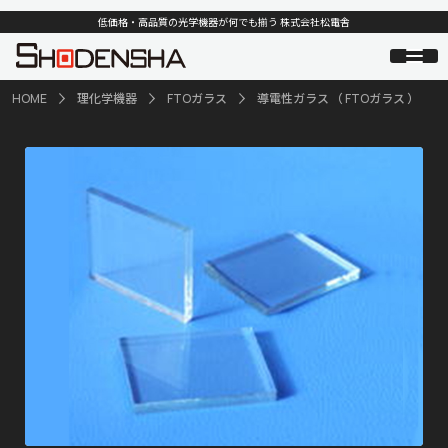
低価格・高品質の光学機器が何でも揃う 株式会社松電舎
HOME
理化学機器
FTOガラス
導電性ガラス （ FTOガラス ）