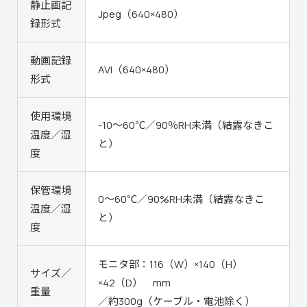
静止画記
Jpeg（640×480）
録形式
動画記録
AVI（640×480）
形式
使用環境
-10～60℃／90％RH未満（結露なきこ
温度／湿
と）
度
保管環境
0～60℃／90%RH未満（結露なきこ
温度／湿
と）
度
モニタ部：116（W）×140（H）
サイズ／
×42（D） mm
重量
／約300g（ケーブル・電池除く）