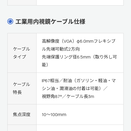
工業用内視鏡ケーブル仕様
高解像度（VGA）φ6.0mmフレキシブ
ケーブル
ル先端可動式2方向
タイプ
先端保護リング径6.5mm（取り外し可
能）
IP67相当／耐油（ガソリン・軽油・マ
ケーブル
シン油・潤滑油の付着は可能）／
特長
視野角87°／ケーブル長3m
焦点深度
10～100ｍｍ