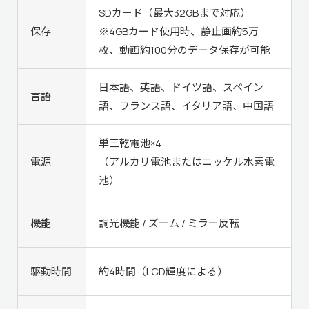
SDカード（最大32GBまで対応）
保存
※4GBカード使用時、静止画約5万
枚、動画約100分のデータ保存が可能
日本語、英語、ドイツ語、スペイン
言語
語、フランス語、イタリア語、中国語
単三乾電池×4
電源
（アルカリ電池またはニッケル水素電
池）
機能
調光機能 / ズーム / ミラー反転
駆動時間
約4時間（LCD輝度による）