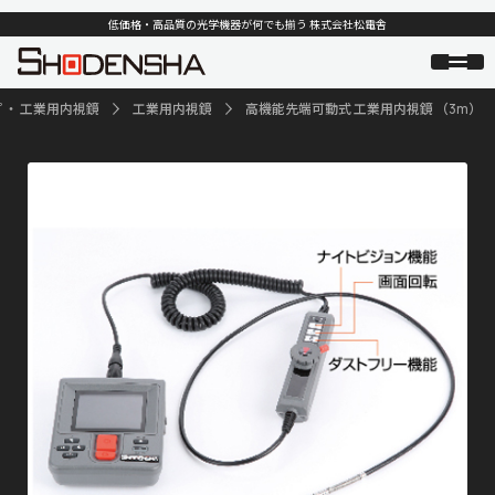
低価格・高品質の光学機器が何でも揃う 株式会社松電舎
 ・ 工業用内視鏡
工業用内視鏡
高機能先端可動式 工業用内視鏡 （3m）