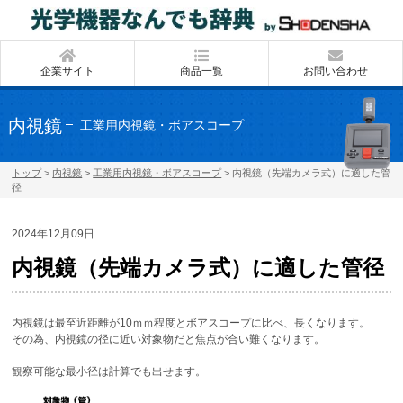
企業サイト
商品一覧
お問い合わせ
内視鏡
工業用内視鏡・ボアスコープ
トップ
>
内視鏡
>
工業用内視鏡・ボアスコープ
>
内視鏡（先端カメラ式）に適した管
径
2024年12月09日
内視鏡（先端カメラ式）に適した管径
内視鏡は最至近距離が10ｍｍ程度とボアスコープに比べ、長くなります。
その為、内視鏡の径に近い対象物だと焦点が合い難くなります。
観察可能な最小径は計算でも出せます。