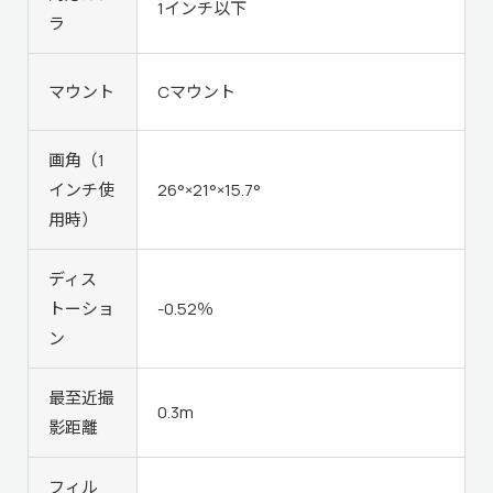
1インチ以下
ラ
マウント
Cマウント
画角（1
インチ使
26°×21°×15.7°
用時）
ディス
トーショ
-0.52％
ン
最至近撮
0.3m
影距離
フィル