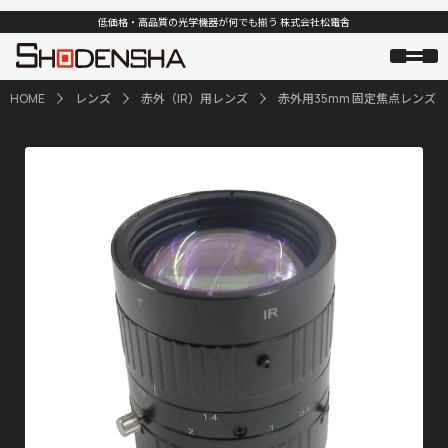
低価格・高品質の光学機器が何でも揃う 株式会社松電舎
HOME
レンズ
赤外（IR）用レンズ
赤外用35mm 固定焦点レンズ