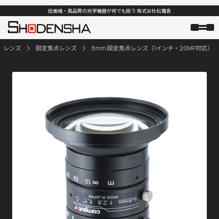
低価格・高品質の光学機器が何でも揃う 株式会社松電舎
レンズ
固定焦点レンズ
8mm 固定焦点レンズ（1インチ・20MP対応）