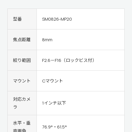
型番
SM0826-MP20
焦点距離
8mm
絞り範囲
F2.6－F16（ロックビス付）
マウント
Cマウント
対応カメ
1インチ以下
ラ
水平・垂
76.9°・61.5°
直画角