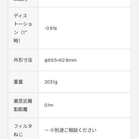
ディス
トーショ
-0.8%
ン（1″
時）
外形寸法
φ69.5×62.8mm
重量
203.1g
最至近撮
0.1m
影距離
フィルタ
－ ※別途ご相談ください
ねじ