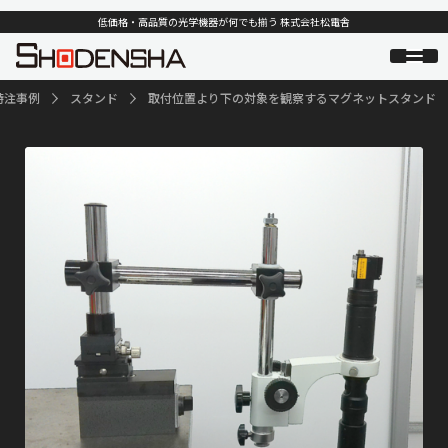
低価格・高品質の光学機器が何でも揃う 株式会社松電舎
特注事例
スタンド
取付位置より下の対象を観察するマグネットスタンド