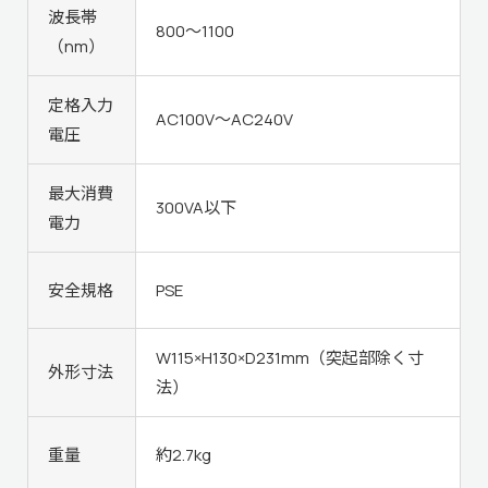
波長帯
800～1100
（nm）
定格入力
AC100V～AC240V
電圧
最大消費
300VA以下
電力
安全規格
PSE
W115×H130×D231mm（突起部除く寸
外形寸法
法）
重量
約2.7kg