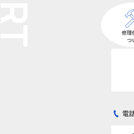
修理
つ
電