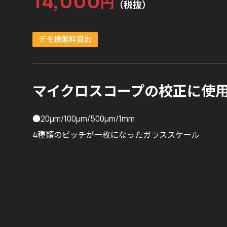
14,000
円
（税抜）
デモ機無料貸出
マイクロスコープの校正に使
●20μm/100μm/500μm/1mm
4種類のピッチが一枚になったガラススケール