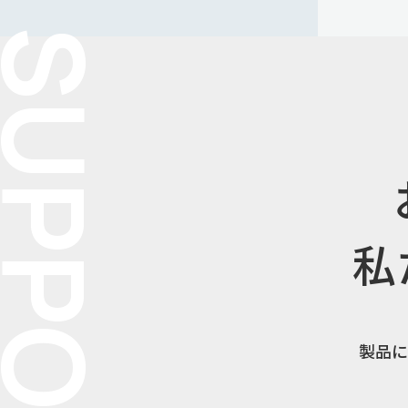
UPPORT
私
製品に