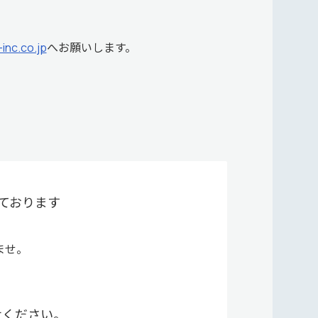
nc.co.jp
へお願いします。
ております
ませ。
せください。