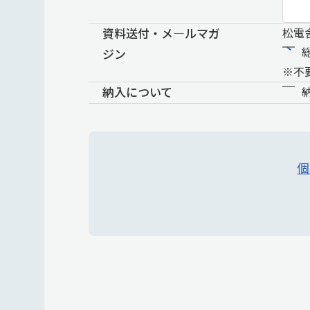
資料送付・メ―ルマガ
松電
ジン
※不
納入について
個