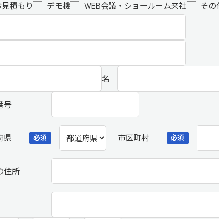
お見積もり
デモ機
WEB会議・ショールーム来社
その
名
番号
府県
市区町村
必須
必須
の住所