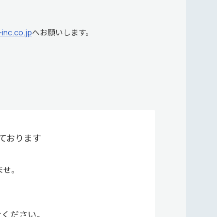
nc.co.jp
へお願いします。
ております
ませ。
せください。