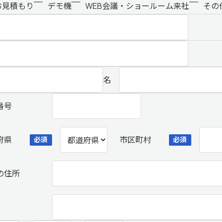
お見積もり
デモ機
WEB会議・ショールーム来社
その
名
番号
府県
市区町村
必須
必須
の住所