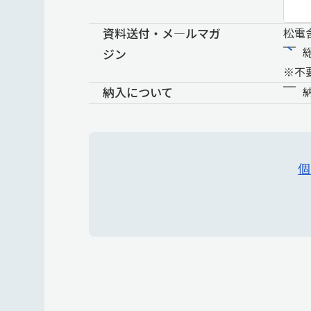
資料送付・メ―ルマガ
松電
ジン
※不
納入について
個