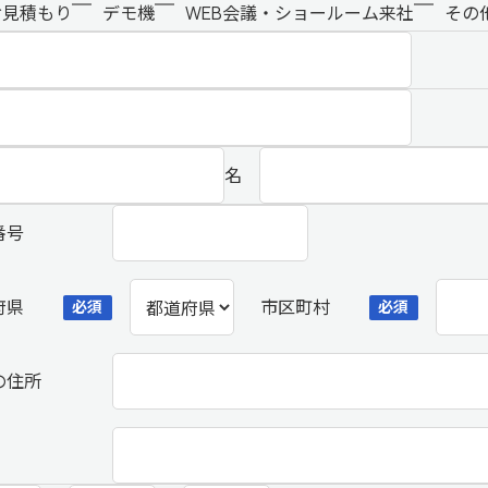
お見積もり
デモ機
WEB会議・ショールーム来社
その
名
番号
府県
市区町村
必須
必須
の住所