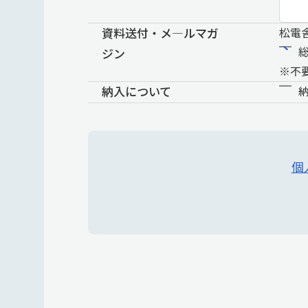
資料送付・メ―ルマガ
松電
ジン
※不
納入について
個