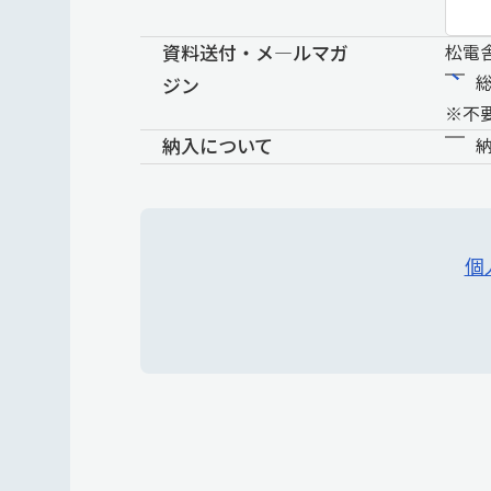
資料送付・メ―ルマガ
松電
ジン
※不
納入について
個