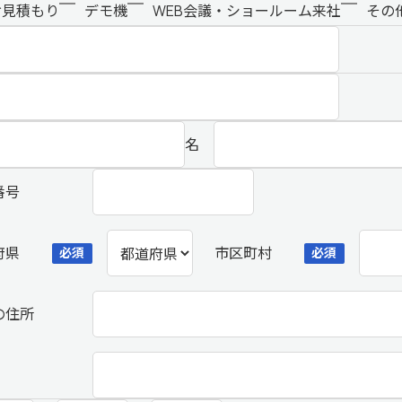
お見積もり
デモ機
WEB会議・ショールーム来社
その
名
番号
府県
市区町村
必須
必須
の住所