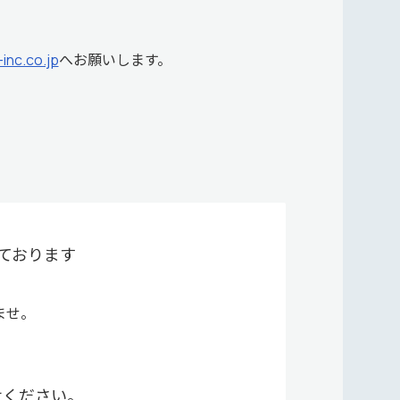
nc.co.jp
へお願いします。
ております
ませ。
せください。