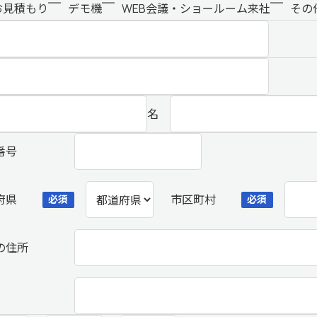
お見積もり
デモ機
WEB会議・ショールーム来社
その
名
番号
府県
市区町村
必須
必須
の住所