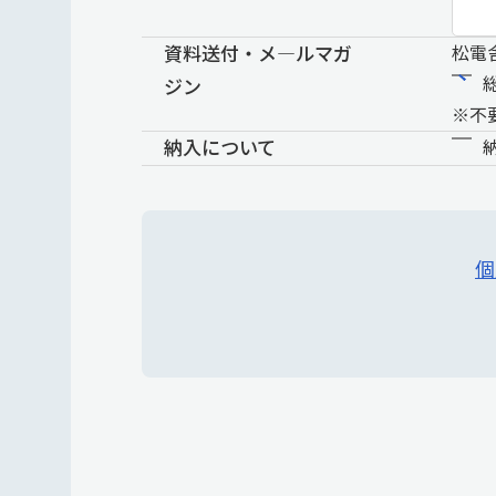
資料送付・メ―ルマガ
松電
ジン
※不
納入について
個