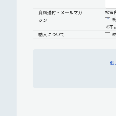
資料送付・メ―ルマガ
松電
ジン
※不
納入について
個