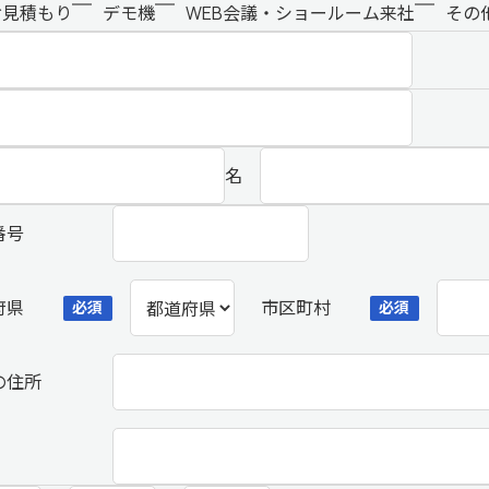
お見積もり
デモ機
WEB会議・ショールーム来社
その
名
番号
府県
市区町村
必須
必須
の住所