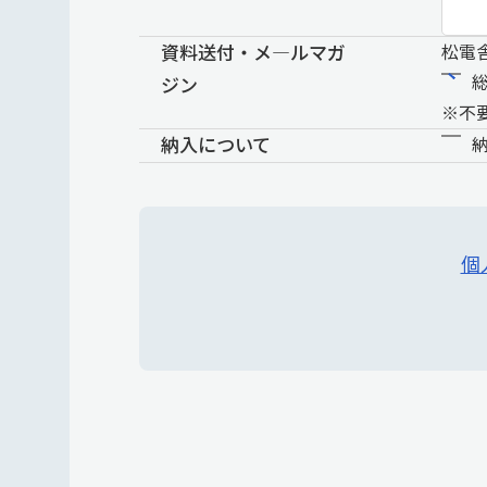
資料送付・メ―ルマガ
松電
ジン
※不
納入について
個