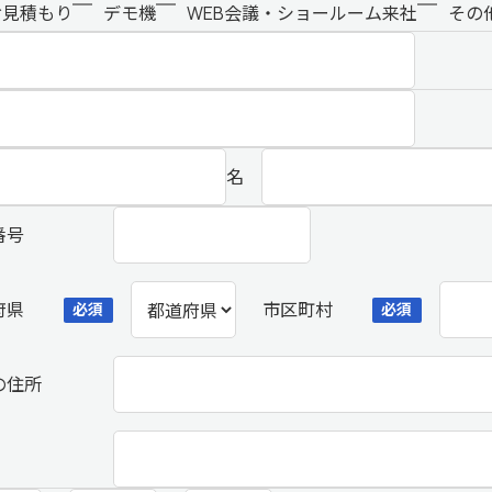
お見積もり
デモ機
WEB会議・ショールーム来社
その
名
番号
府県
市区町村
必須
必須
の住所