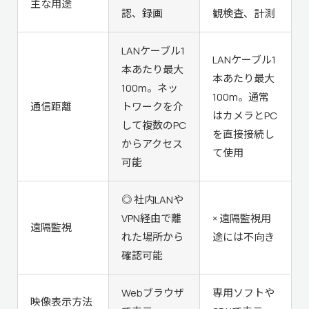
主な用途
認、録画
観検査、計測
LANケーブル1
LANケーブル1
本あたり最大
本あたり最大
100m。ネッ
100m。通常
通信距離
トワークを介
はカメラとPC
して複数のPC
を直接接続し
からアクセス
て使用
可能
◎ 社内LANや
VPN経由で離
× 遠隔監視用
遠隔監視
れた場所から
途には不向き
確認可能
Webブラウザ
専用ソフトや
映像表示方法