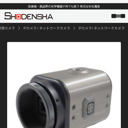
低価格・高品質の光学機器が何でも揃う 株式会社松電舎
業用カメラ
IPカメラ / ネットワークカメラ
IPカメラ | ネットワークカメラ