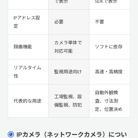
で表示
SDKで表示
IPアドレス設
必要
不要
定
カメラ単体で
録画機能
ソフトに依存
対応可能
リアルタイム
監視用途向け
高速・高精度
性
自動外観検
工場監視、設
代表的な用途
査、寸法測
備監視、防犯
定、位置決め
IPカメラ（ネットワークカメラ）につい