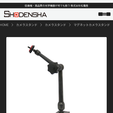
低価格・高品質の光学機器が何でも揃う 株式会社松電舎
HOME
カメラスタンド
カメラスタンド
マグネットカメラスタンド