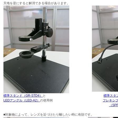
天地を逆にすると解消できる場合があります。
標準スタンド（GR-STD4）
と
標準スタン
LEDアングル（LED-A2）
の使用例
フレキシブ
（SPF
■対象物によって、レンズを近づけたり離したい時に有効です。