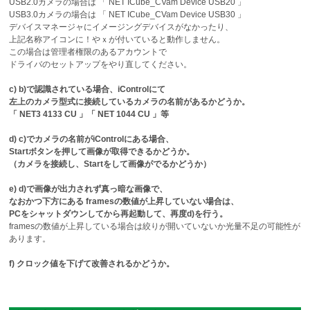
USB2.0カメラの場合は 「 NET ICube_CVam Device USB20 」
USB3.0カメラの場合は 「 NET ICube_CVam Device USB30 」
デバイスマネージャにイメージングデバイスがなかったり、
上記名称アイコンに！やｘが付いていると動作しません。
この場合は管理者権限のあるアカウントで
ドライバのセットアップをやり直してください。
c) b)で認識されている場合、iControlにて
左上のカメラ型式に接続しているカメラの名前があるかどうか。
「 NET3 4133 CU 」「 NET 1044 CU 」等
d) c)でカメラの名前がiControlにある場合、
Startボタンを押して画像が取得できるかどうか。
（カメラを接続し、Startをして画像がでるかどうか）
e) d)で画像が出力されず真っ暗な画像で、
なおかつ下方にある framesの数値が上昇していない場合は、
PCをシャットダウンしてから再起動して、再度d)を行う。
framesの数値が上昇している場合は絞りが開いていないか光量不足の可能性が
あります。
f) クロック値を下げて改善されるかどうか。